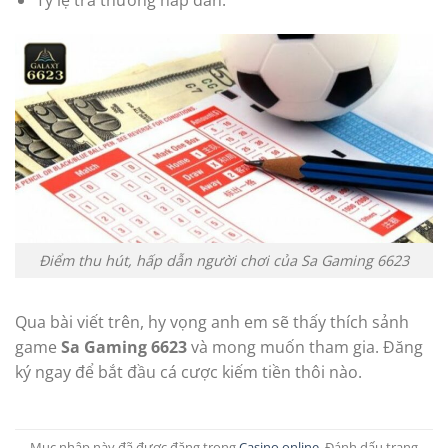
Tỷ lệ trả thưởng hấp dẫn.
Điểm thu hút, hấp dẫn người chơi của Sa Gaming 6623
Qua bài viết trên, hy vọng anh em sẽ thấy thích sảnh
game
Sa Gaming 6623
và mong muốn tham gia. Đăng
ký ngay để bắt đầu cá cược kiếm tiền thôi nào.
Mục nhập này đã được đăng trong
Casino online
. Đánh dấu trang