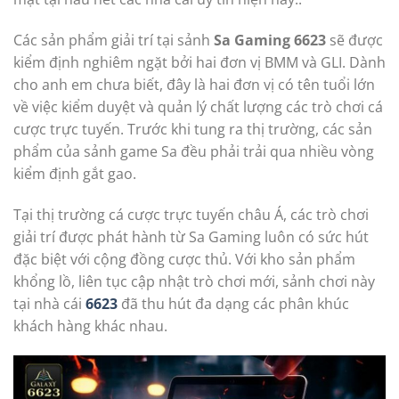
Các sản phẩm giải trí tại sảnh
Sa Gaming 6623
sẽ được
kiểm định nghiêm ngặt bởi hai đơn vị BMM và GLI. Dành
cho anh em chưa biết, đây là hai đơn vị có tên tuổi lớn
về việc kiểm duyệt và quản lý chất lượng các trò chơi cá
cược trực tuyến. Trước khi tung ra thị trường, các sản
phẩm của sảnh game Sa đều phải trải qua nhiều vòng
kiểm định gắt gao.
Tại thị trường cá cược trực tuyến châu Á, các trò chơi
giải trí được phát hành từ Sa Gaming luôn có sức hút
đặc biệt với cộng đồng cược thủ. Với kho sản phẩm
khổng lồ, liên tục cập nhật trò chơi mới, sảnh chơi này
tại nhà cái
6623
đã thu hút đa dạng các phân khúc
khách hàng khác nhau.