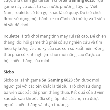
cược thủ tham gia tại sảnh chơi
Sa Gaming 6623.
Tựa
game này có xuất từ các nước phương Tây. Tại Việt
Nam, roulette có tên gọi khác là cò quay. Do trò chơi
được sử dụng một bánh xe có đánh số thứ tự và 1 viên
bi sắt để chơi.
Roulette là trò chơi mang tính may rủi rất cao. Để chiến
thắng, đòi hỏi game thủ phải có sự nghiên cứu và tìm
hiểu kỹ lưỡng về chu kỳ của các con số xuất hiện. Đồng
thời phải có kinh nghiệm chơi mới nâng cao được cơ
hội chiến thắng của mình.
Sicbo
Sicbo tại sảnh game
Sa Gaming 6623
còn được mọi
người gọi với các tên khác là tài xỉu. Trò chơi sử dụng
ba viên xúc xắc để phân thắng thua. Kết quả của 3 viên
xúc xắc sau khi xóc đĩa sẽ giúp nhà cái chọn ra được
người chiến thắng và nhận thưởng.