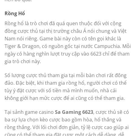
Rồng Hổ
Rồng hổ là trò chơi đã quá quen thuộc đối với cộng
đồng cược thủ tại thị trường châu Á nói chung và Việt
Nam nói riêng. Game bài này còn có tên gọi khác là
Tiger & Dragon, có nguồn gốc tại nước Campuchia. Mỗi
ngày có hàng nghìn lượt truy cập vào 6623 chỉ để tham
gia trò chơi này.
Số lượng cược thủ tham gia tại mỗi bàn chơi rất đông
đảo. Đặc biệt, khi tham gia rồng hổ, người chơi có thể
tùy ý đặt cược với số tiền mà mình muốn, nhà cái
không giới hạn mức cược để ai cũng có thể tham gia.
Tại sảnh game casino
Sa Gaming 6623
, cược thủ sẽ có
ba sự lựa chọn kèo cược bao gồm hòa, hổ thắng và
rồng thắng. Với lối chơi đơn giản, tỷ lệ cược cao giúp ai
cũng có thể tham gia đặt cược một cách dễ dàng, dễ