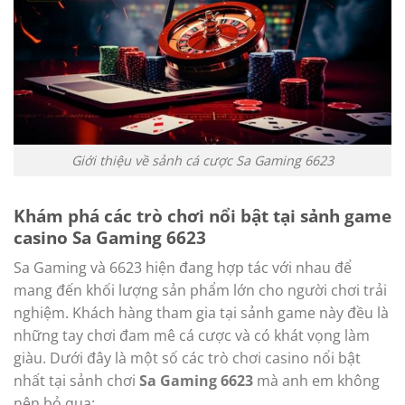
Giới thiệu về sảnh cá cược Sa Gaming 6623
Khám phá các trò chơi nổi bật tại sảnh game
casino Sa Gaming 6623
Sa Gaming và 6623 hiện đang hợp tác với nhau để
mang đến khối lượng sản phẩm lớn cho người chơi trải
nghiệm. Khách hàng tham gia tại sảnh game này đều là
những tay chơi đam mê cá cược và có khát vọng làm
giàu. Dưới đây là một số các trò chơi casino nổi bật
nhất tại sảnh chơi
Sa Gaming 6623
mà anh em không
nên bỏ qua: