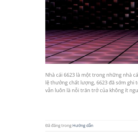
Nhà cái 6623 là một trong những nhà cái
lệ thưởng chất lượng, 6623 đã sớm ghi t
vẫn luôn là nỗi trăn trở của không ít ngư
Đã đăng trong
Hướng dẫn