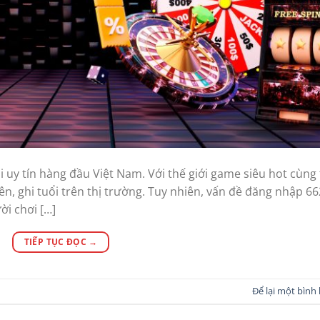
 uy tín hàng đầu Việt Nam. Với thế giới game siêu hot cùng 
ên, ghi tuổi trên thị trường. Tuy nhiên, vấn đề đăng nhập 6
ời chơi […]
TIẾP TỤC ĐỌC
→
Để lại một bình 