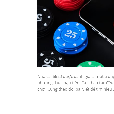
Nhà cái 6623 được đánh giá là một tron
phương thức nạp tiền. Các thao tác đều đ
chơi. Cùng theo dõi bài viết để tìm hiểu