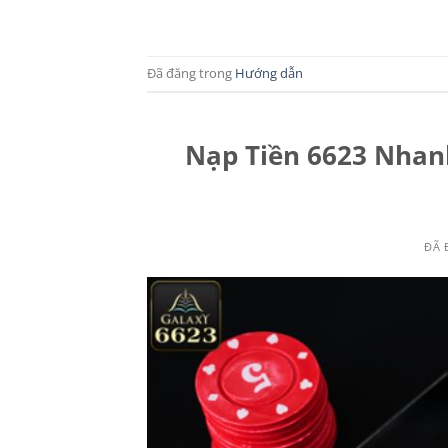
Đã đăng trong
Hướng dẫn
Nạp Tiền 6623 Nhanh
ĐÃ 