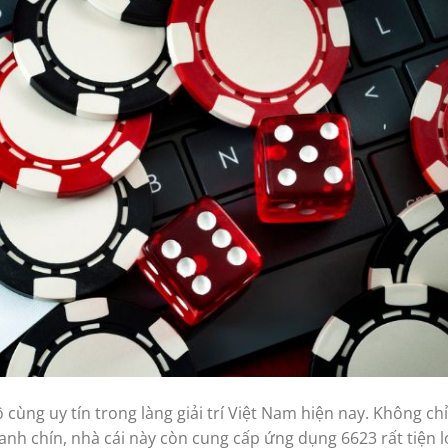
 cùng uy tín trong làng giải trí Việt Nam hiện nay. Không chỉ
h chín, nhà cái này còn cung cấp ứng dụng 6623 rất tiện lợ