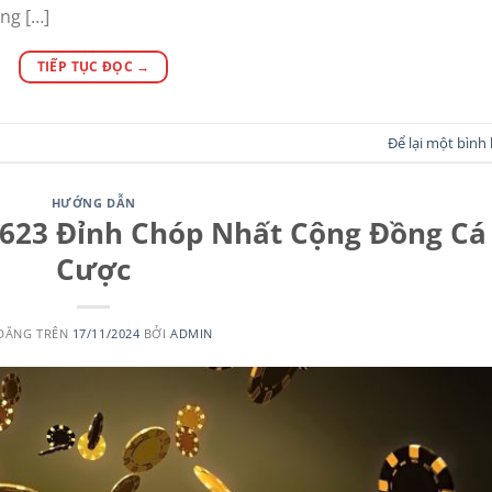
ng […]
TIẾP TỤC ĐỌC
→
Để lại một bình 
HƯỚNG DẪN
6623 Đỉnh Chóp Nhất Cộng Đồng Cá
Cược
ĐĂNG TRÊN
17/11/2024
BỞI
ADMIN