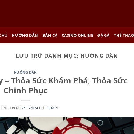
CHỦ
HƯỚNG DẪN
BẮN CÁ
CASINO ONLINE
ĐÁ GÀ
THỂ THAO
LƯU TRỮ DANH MỤC:
HƯỚNG DẪN
HƯỚNG DẪN
y – Thỏa Sức Khám Phá, Thỏa Sức
Chinh Phục
ĐĂNG TRÊN
17/11/2024
BỞI
ADMIN