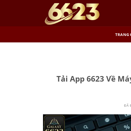
Chuyển
đến
nội
dung
TRANG 
Tải App 6623 Về Má
ĐÃ 