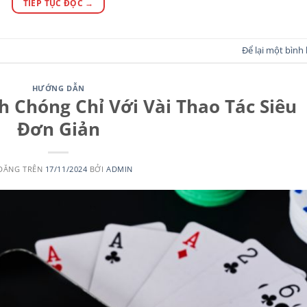
TIẾP TỤC ĐỌC
→
Để lại một bình 
HƯỚNG DẪN
 Chóng Chỉ Với Vài Thao Tác Siêu
Đơn Giản
ĐĂNG TRÊN
17/11/2024
BỞI
ADMIN