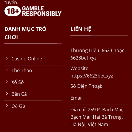
tuyến.
DANH MỤC TRÒ
LIÊN HỆ
CHƠI
Thương Hiệu: 6623 hoặc
6623bet xyz
Casino Online
Website:
Thể Thao
https://6623bet.xyz
Xổ Số
Số Điện Thoại:
Bắn Cá
Email:
Đá Gà
Địa chỉ: 259 P. Bạch Mai,
Bạch Mai, Hai Bà Trưng,
Hà Nội, Việt Nam