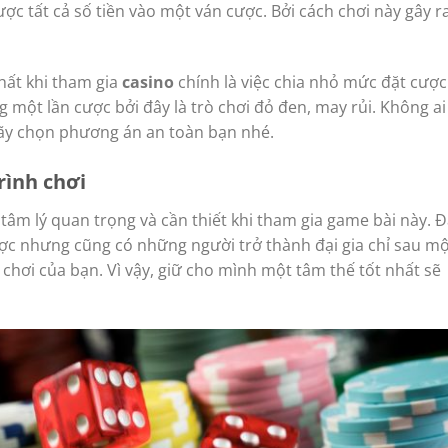
ợc tất cả số tiền vào một ván cược. Bởi cách chơi này gây r
ất khi tham gia
casino
chính là việc chia nhỏ mức đặt cược
một lần cược bởi đây là trò chơi đỏ đen, may rủi. Không ai
 hãy chọn phương án an toàn bạn nhé.
rình chơi
 tâm lý quan trọng và cần thiết khi tham gia game bài này. 
cược nhưng cũng có những người trở thành đại gia chỉ sau m
 chơi của bạn. Vì vậy, giữ cho mình một tâm thế tốt nhất sẽ