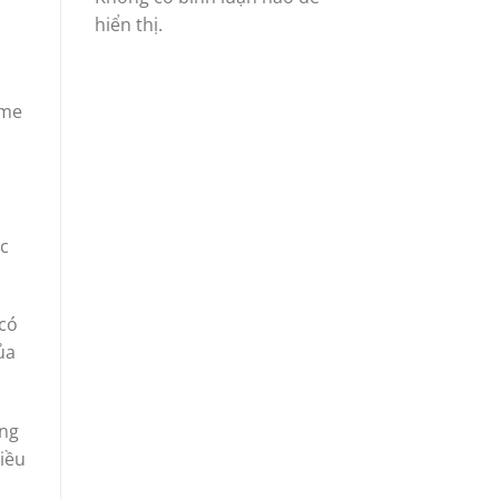
hiển thị.
ame
ắc
 có
ủa
ong
iều