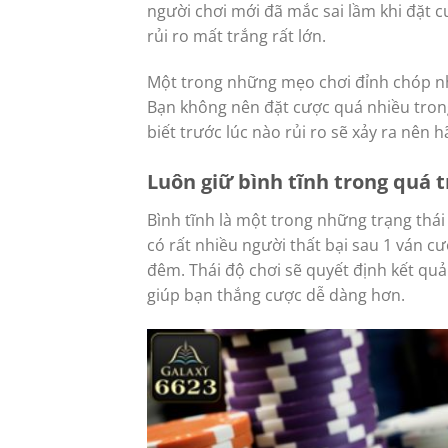
người chơi mới đã mắc sai lầm khi đặt cư
rủi ro mất trắng rất lớn.
Một trong những mẹo chơi đỉnh chóp nh
Bạn không nên đặt cược quá nhiều trong 
biết trước lúc nào rủi ro sẽ xảy ra nên
Luôn giữ bình tĩnh trong quá t
Bình tĩnh là một trong những trạng thái
có rất nhiều người thất bại sau 1 ván 
đêm. Thái độ chơi sẽ quyết định kết quả
giúp bạn thắng cược dễ dàng hơn.