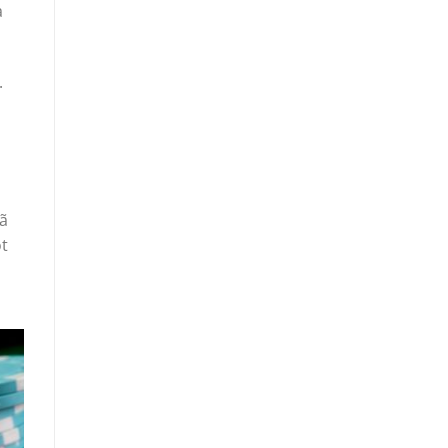
a
.
Đã
ột