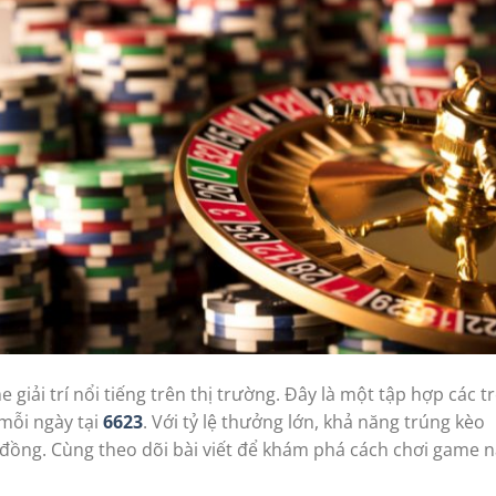
giải trí nổi tiếng trên thị trường. Đây là một tập hợp các t
mỗi ngày tại
6623
. Với tỷ lệ thưởng lớn, khả năng trúng kèo
đồng. Cùng theo dõi bài viết để khám phá cách chơi game 