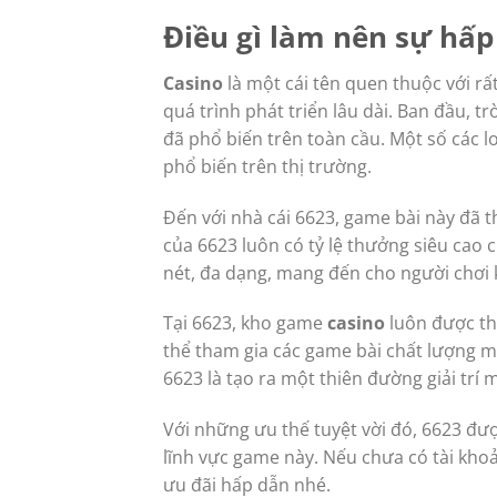
Điều gì làm nên sự hấ
Casino
là một cái tên quen thuộc với rấ
quá trình phát triển lâu dài. Ban đầu, t
đã phổ biến trên toàn cầu. Một số các l
phổ biến trên thị trường.
Đến với nhà cái 6623, game bài này đã 
của 6623 luôn có tỷ lệ thưởng siêu cao 
nét, đa dạng, mang đến cho người chơi k
Tại 6623, kho game
casino
luôn được thi
thể tham gia các game bài chất lượng 
6623 là tạo ra một thiên đường giải trí
Với những ưu thế tuyệt vời đó, 6623 đư
lĩnh vực game này. Nếu chưa có tài kho
ưu đãi hấp dẫn nhé.