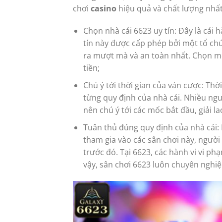
chơi
casino
hiệu quả và chất lượng nhất
Chọn nhà cái 6623 uy tín: Đây là cái
tín này được cấp phép bởi một tổ ch
ra mượt mà và an toàn nhất. Chọn mộ
tiền;
Chú ý tới thời gian của ván cược: Thờ
từng quy định của nhà cái. Nhiều ngư
nên chú ý tới các mốc bắt đầu, giải l
Tuân thủ đúng quy định của nhà cái: 
tham gia vào các sân chơi này, người
trước đó. Tại 6623, các hành vi vi ph
vậy, sân chơi 6623 luôn chuyên nghiệ