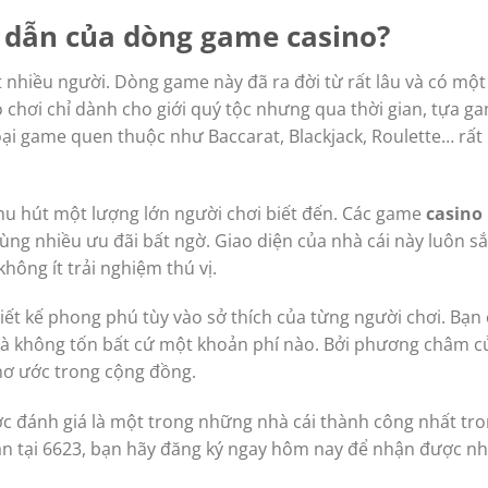
p dẫn của dòng game casino?
t nhiều người. Dòng game này đã ra đời từ rất lâu và có một
rò chơi chỉ dành cho giới quý tộc nhưng qua thời gian, tựa g
oại game quen thuộc như Baccarat, Blackjack, Roulette… rất
thu hút một lượng lớn người chơi biết đến. Các game
casino
cùng nhiều ưu đãi bất ngờ. Giao diện của nhà cái này luôn s
hông ít trải nghiệm thú vị.
ết kế phong phú tùy vào sở thích của từng người chơi. Bạn
mà không tốn bất cứ một khoản phí nào. Bởi phương châm c
 mơ ước trong cộng đồng.
ợc đánh giá là một trong những nhà cái thành công nhất tr
ản tại 6623, bạn hãy đăng ký ngay hôm nay để nhận được nh